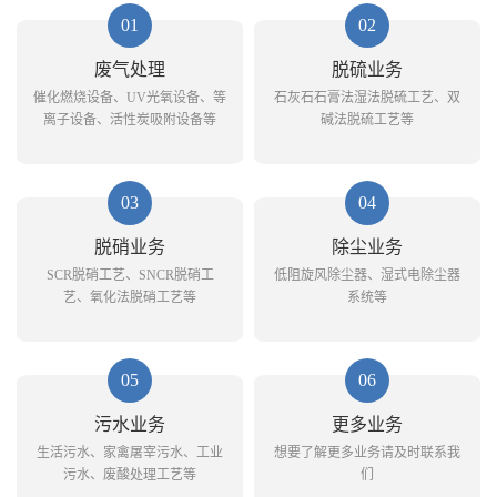
01
02
废气处理
脱硫业务
催化燃烧设备、UV光氧设备、等
石灰石石膏法湿法脱硫工艺、双
离子设备、活性炭吸附设备等
碱法脱硫工艺等
03
04
脱硝业务
除尘业务
SCR脱硝工艺、SNCR脱硝工
低阻旋风除尘器、湿式电除尘器
艺、氧化法脱硝工艺等
系统等
05
06
污水业务
更多业务
生活污水、家禽屠宰污水、工业
想要了解更多业务请及时联系我
污水、废酸处理工艺等
们