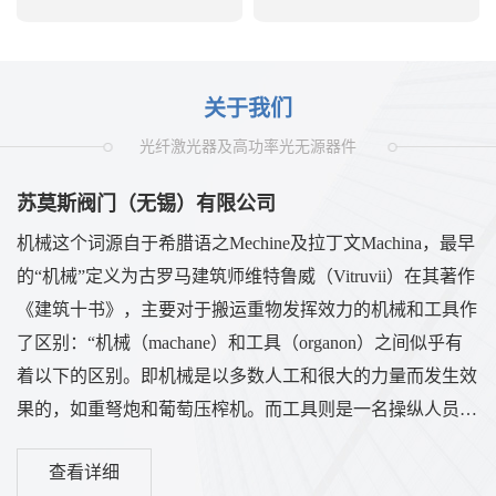
关于我们
光纤激光器及高功率光无源器件
苏莫斯阀门（无锡）有限公司
机械这个词源自于希腊语之Mechine及拉丁文Machina，最早
的“机械”定义为古罗马建筑师维特鲁威（Vitruvii）在其著作
《建筑十书》，主要对于搬运重物发挥效力的机械和工具作
了区别：“机械（machane）和工具（organon）之间似乎有
着以下的区别。即机械是以多数人工和很大的力量而发生效
果的，如重弩炮和葡萄压榨机。而工具则是一名操纵人员慎
重地处理来达到目的的，如蝎形轻弩炮或不等圆的螺旋装
查看详细
置。因此工具和机械都是利用上不可缺少的东西。古希腊时