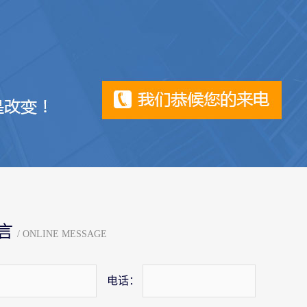
言
/ ONLINE MESSAGE
电话：